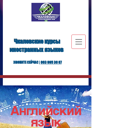
Чкаловские курсы
иностранных языков
ЗВОНИТЕ СЕЙЧАС |
063 995 36 67
Английский
язык