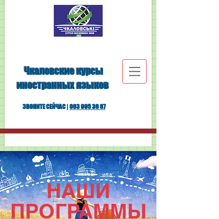
Чкаловские курсы
иностранных языков
ЗВОНИТЕ СЕЙЧАС |
063 995 36 67
НАШИ
ПРОГРАММЫ