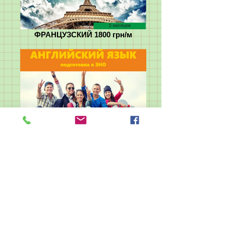
ФРАНЦУЗСКИЙ 1800 грн/м
Английский для подростков.
1360 грн/м
Изучайте иностранные языки
на Чкаловских и получайте
удовольствие от результата.
г. Одесса,
ул. Тираспольская, 27/29
(БЦ Тираспольский)