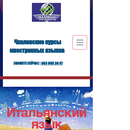
Чкаловские курсы
иностранных языков
ЗВОНИТЕ СЕЙЧАС |
063 995 36 67
Итальянский
язык