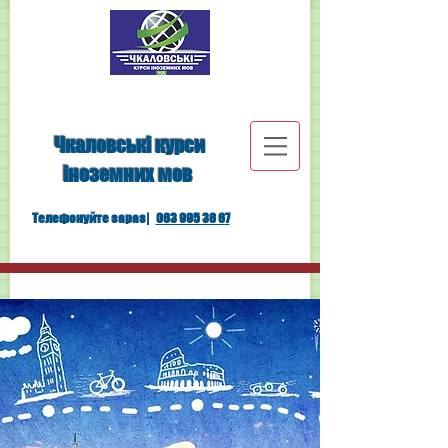
Чкаловські курси
іноземних мов
Телефонуйте зараз|
063 995 36 67