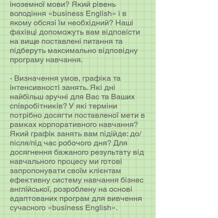
іноземної мови? Який рівень
володіння «business English» і в
якому обсязі їм необхідний? Наші
фахівці допоможуть вам відповісти
на вище поставлені питання та
підберуть максимально відповідну
програму навчання.
- Визначення умов, графіка та
інтенсивності занять. Які дні
найбільш зручні для Вас та Ваших
співробітників? У які терміни
потрібно досягти поставленої мети в
рамках корпоративного навчання?
Який графік занять вам підійде: до/
після/під час робочого дня? Для
досягнення бажаного результату від
навчального процесу ми готові
запропонувати своїм клієнтам
ефективну систему навчання бізнес
англійської, розроблену на основі
адаптованих програм для вивчення
сучасного «business English».