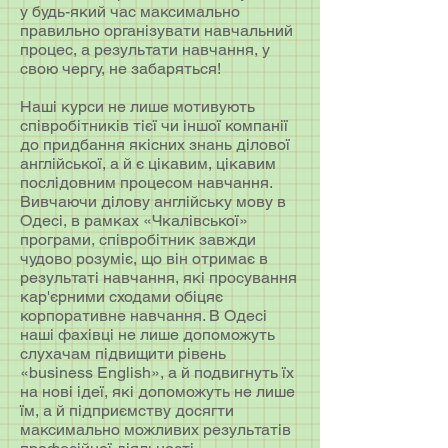
у будь-який час максимально
правильно організувати навчальний
процес, а результати навчання, у
свою чергу, не забаряться!
Наші курси не лише мотивують
співробітників тієї чи іншої компанії
до придбання якісних знань ділової
англійської, а й є цікавим, цікавим
послідовним процесом навчання.
Вивчаючи ділову англійську мову в
Одесі, в рамках «Чкалівської»
програми, співробітник завжди
чудово розуміє, що він отримає в
результаті навчання, які просування
кар'єрними сходами обіцяє
корпоративне навчання. В Одесі
наші фахівці не лише допоможуть
слухачам підвищити рівень
«business English», а й подвигнуть їх
на нові ідеї, які допоможуть не лише
їм, а й підприємству досягти
максимально можливих результатів